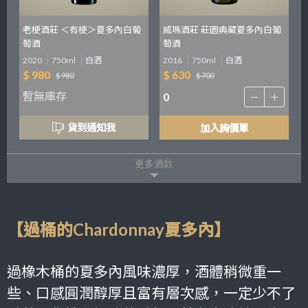
老梗酒莊 ＜有梗＞夏多內白葡
威瑪酒莊 莊園典藏夏多內白葡
萄酒
萄酒
2020
750ml
白酒
2016
750ml
白酒
$ 980
$ 630
$ 980
$ 700
暫無庫存
貨到通知我
加入詢價單
更多酒款
【過桶的Chardonnay夏多內】
過橡木桶的夏多內風味濃厚，酒體稍微重一
些、口感圓潤醇厚且富有層次感，一定少不了