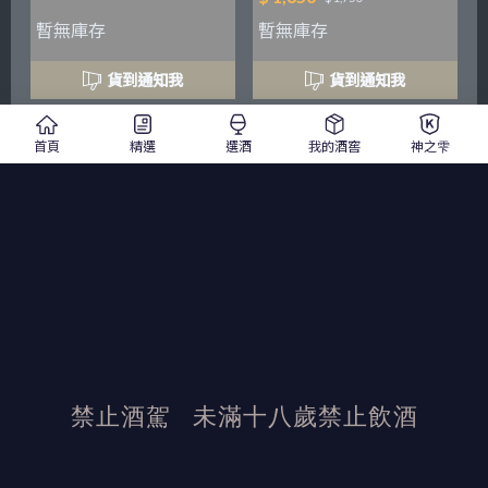
暫無庫存
暫無庫存
貨到通知我
貨到通知我
蜂蜜香
蜜糖味
首頁
精選
選酒
我的酒窖
神之雫
蔻德洛酒莊 太陽山丘單一獨佔
富賽酒莊 普伊-富賽 特級園白
園 夏多內有機白葡萄酒
酒
2019
750ml
白酒
2016
750ml
白酒
禁止酒駕
未滿十八歲禁止飲酒
$ 2,800
$ 1,350
$ 3,500
$ 1,690
暫無庫存