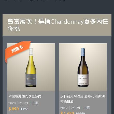
豐富層次！過桶Chardonnay夏多內任
你挑
烤橡木
拜倫哈羅德同享夏多內
沃科赫夫婦酒莊 夏布利 布謝朗
村級白酒
2020
750ml
白酒
2019
750ml
白酒
$ 890
$ 890
$ 1,650
$ 1,750