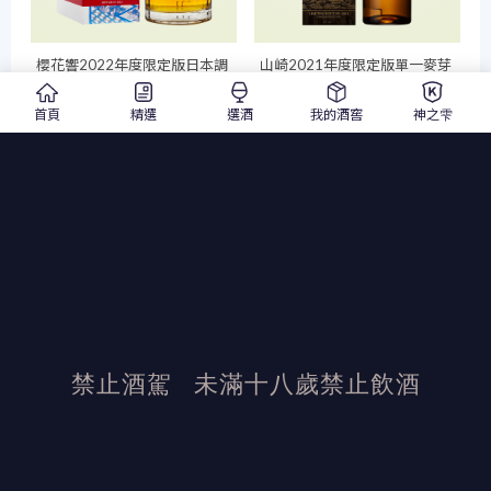
櫻花響2022年度限定版日本調
山崎2021年度限定版單一麥芽
和威士忌
日本威士忌
700ml
調和威士忌
2021
700ml
單一麥芽威士
首頁
精選
選酒
我的酒窖
神之雫
$ 8,950
忌
$ 9,500
$ 12,000
$ 19,500
加入詢價單
加入詢價單
更多酒款
禁止酒駕
未滿十八歲禁止飲酒
發布日期：2023/7/14