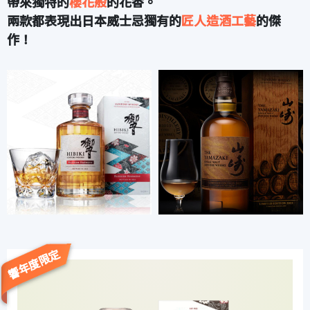
帶來獨特的
櫻花般
的花香。
兩款都表現出日本威士忌獨有的
匠人造酒工藝
的傑
作！
響年度限定