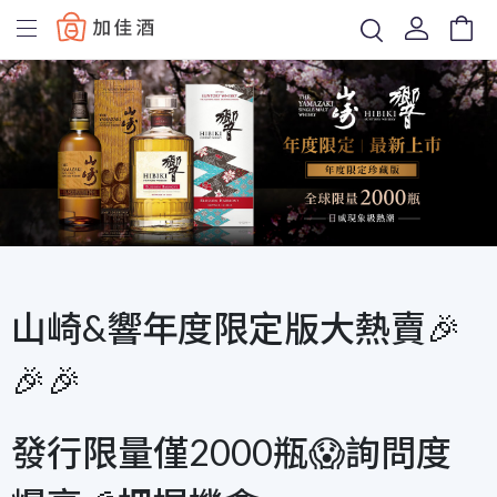
Baccus
山崎&響年度限定版大熱賣🎉
🎉🎉
發行限量僅2000瓶😱詢問度