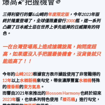
爆高🌠把握機會🫵
三得利
發行的響
&
山崎的
年度限定版
，今年2023年版
終於隆重登場了，全球僅限量發行
2000
瓶，這一系列
凸顯了日本威士忌在世界上爭先追捧的日威獨有的特
色。
一在台灣登場馬上造成搶購旋風，詢問度超
高，如果還沒入手把握最後機會，沒貨後就只
能追高了！！
今年的
山崎2023
根據官方表示據說使用了非常難得的
12年
以上
水楢新桶
來勾兌，帶來濃厚豐富
水楢桶
特殊
的
檀香般
的
東方氣息
。
而響自2021年來推出的
Blossom Harmony
也終於迎來
2023年
版，也
依系列特色使用「
櫻花桶
」進行勾兌，