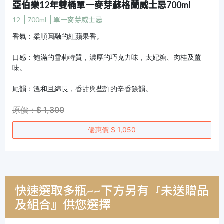
亞伯樂12年雙桶單一麥芽蘇格蘭威士忌700ml
12
700ml
單一麥芽威士忌
香氣：柔順圓融的紅蘋果香。
口感：飽滿的雪莉特質，濃厚的巧克力味，太妃糖、肉桂及薑
味。
尾韻：溫和且綿長，香甜與些許的辛香餘韻。
原價：$ 1,300
優惠價 $ 1,050
快速選取多瓶~~下方另有『未送贈品
及組合』供您選擇