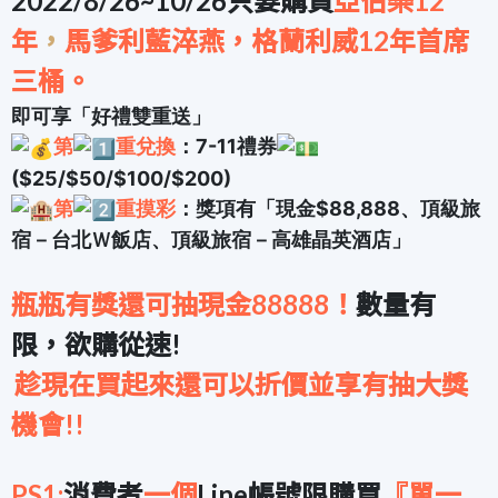
2022/8/26~10/26
只要購買
亞伯樂12
年
，
馬爹利藍淬燕，格蘭利威12年首席
三桶。
即可享「好禮雙重送」
第
️重兌換
：7-11禮券
($25/$50/$100/$200)
第
️重摸彩
：獎項有「現金$88,888、頂級旅
宿－台北Ｗ飯店、頂級旅宿－高雄晶英酒店」
瓶瓶有獎還可抽現金88888！
數量有
限，欲購從速!
趁現在買起來還可以折價並享有抽大獎
機會!!
PS1:
消費者
一個
Line帳號
限購買
『單一