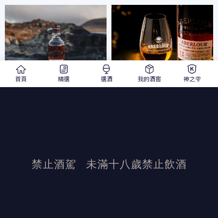
首頁
精選
選酒
我的酒窖
神之雫
禁止酒駕
未滿十八歲禁止飲酒
發布日期：2022/10/19
活動結束後加佳酒保有活動最終解釋權