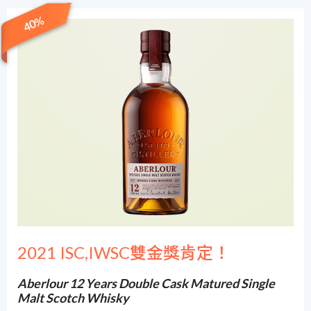
40%
2021 ISC,IWSC雙金獎肯定！
Aberlour 12 Years Double Cask Matured Single
Malt Scotch Whisky