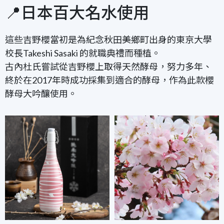
📍日本百大名水使用
這些吉野櫻當初是為紀念秋田美鄉町出身的東京大學
校長Takeshi Sasaki 的就職典禮而種植。
古內杜氏嘗試從吉野櫻上取得天然酵母，努力多年、
終於在2017年時成功採集到適合的酵母，作為此款櫻
酵母大吟釀使用。