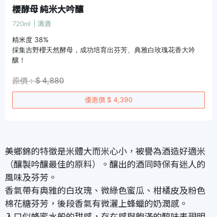
櫻酵母 純米大吟釀
720ml
清酒
精米度 38%
採集吉野櫻天然酵母，成功培育出芬芳、典雅白玫瑰花香大吟
釀！
原價：$ 4,880
優惠價 $ 4,390
美鄉錦的特徵是米體大而米心小，被譽為酒造好適米
（釀製吟釀最佳的原料）。釀出的酒同時保有迷人的
風味及芬芳。
香氣帶有典雅的白玫瑰、微綠色蜜瓜、柑橘皮及粉色
棉花糖芬芳，後段香氣有微灑上蜂蠟的奶潤感。
入口似蜂蜜水般的甜感，存在感與飽滿的醇味表現明