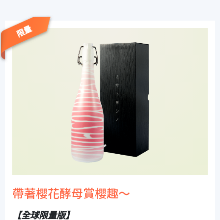
限量
帶著櫻花酵母賞櫻趣～
【全球限量版】