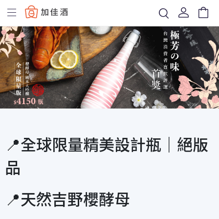
Baccus
📍全球限量精美設計瓶｜絕版
品
📍天然吉野櫻酵母