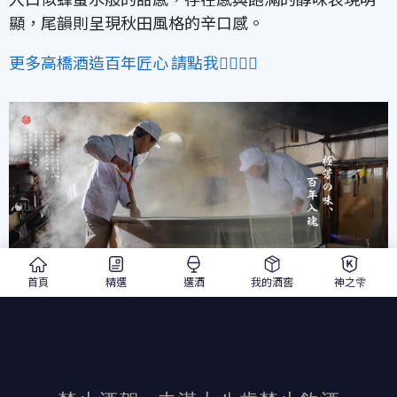
顯，尾韻則呈現秋田風格的辛口感。
更多高橋酒造百年匠心 請點我👇🏻👇🏻
首頁
精選
選酒
我的酒窖
神之雫
發布日期：2022/3/14
活動結束後加佳酒保有活動最終解釋權