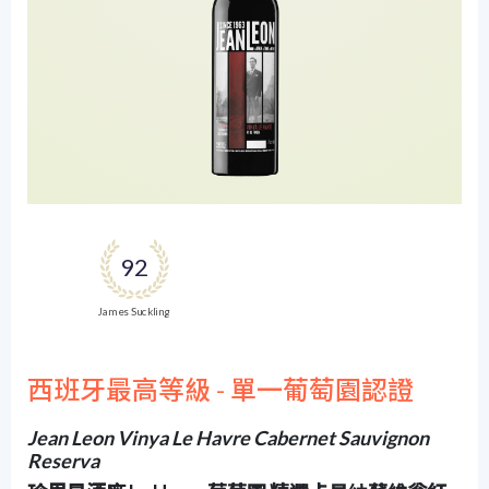
92
James Suckling
西班牙最高等級 - 單一葡萄園認證
Jean Leon Vinya Le Havre Cabernet Sauvignon
Reserva