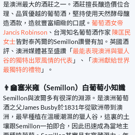
是澳洲最大的酒莊之一。酒莊擅長釀造價位合
理、品質優越的葡萄酒，堅持使用天然酵母釀
造酒款，造就豐富細緻的口感。
葡萄酒女帝
Jancis Robinson
、台灣知名葡萄酒作家
陳匡民
女士
皆對泰芮爾的Semillon讚譽有加。英國酒
評、澳洲媒體甚至盛讚「
最能表現澳洲與獵人
谷的獨特出眾風情的代表
」、
「
澳洲獻給世界
最獨特的禮物
」。
👨‍🏫
塞米雍
（
Semillon）白葡萄小知識
Semillon與波爾多有很深的淵源。是澳洲葡萄
酒之父James Busby於1831年從歐洲帶到澳
洲，最早種植在溫暖潮濕的獵人谷，這裏的土
壤跟Semillon一拍即合，因此迅速成為當地主