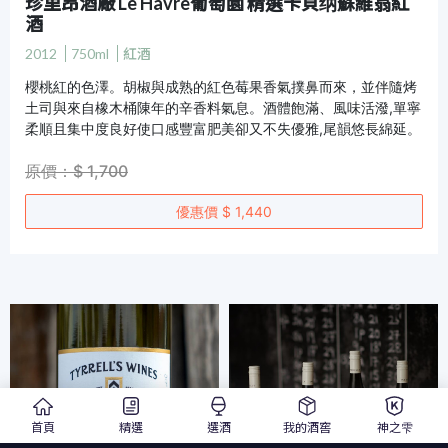
珍里昂酒廠 Le Havre葡萄園 精選卡貝纳蘇維翁紅
酒
2012
750ml
紅酒
櫻桃紅的色澤。胡椒與成熟的紅色莓果香氣撲鼻而來，並伴隨烤
土司與來自橡木桶陳年的辛香料氣息。酒體飽滿、風味活潑,單寧
柔順且集中度良好使口感豐富肥美卻又不失優雅,尾韻悠長綿延。
原價：$ 1,700
優惠價 $ 1,440
首頁
精選
選酒
我的酒窖
神之雫