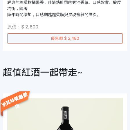
經典的檸檬柑橘果香，伴隨烤吐司的奶油香氣。口感紮實、酸度
均衡，隨著
陳年時間增加，口感則越趨柔順與展現複雜的層次。
原價：$ 2,600
優惠價 $ 2,480
超值紅酒一起帶走~
米
其
林
餐
廳
愛
用