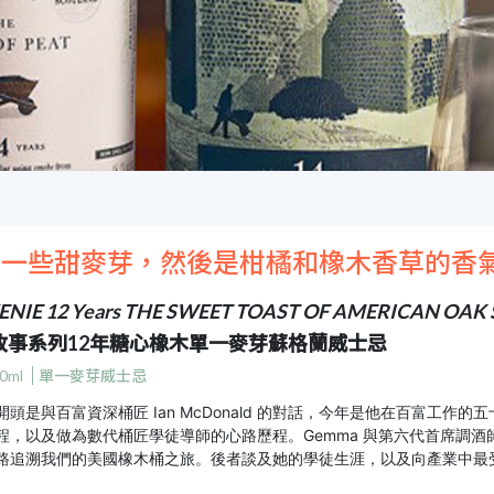
有一些甜麥芽，然後是柑橘和橡木香草的香
NIE 12 Years THE SWEET TOAST OF AMERICAN OAK Si
故事系列12年糖心橡木單一麥芽蘇格蘭威士忌
0ml
單一麥芽威士忌
開頭是與百富資深桶匠 Ian McDonald 的對話，今年是他在百富工
程，以及做為數代桶匠學徒導師的心路歷程。Gemma 與第六代首席調酒師傳人 
路追溯我們的美國橡木桶之旅。後者談及她的學徒生涯，以及向產業中最