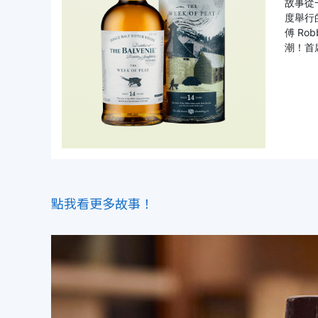
故事從一
度舉行
傅 Ro
潮！首席
點我看更多故事！