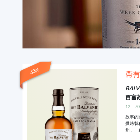
43%
帶
BALVE
百富
12
70
故事的
烘烤製
州，一