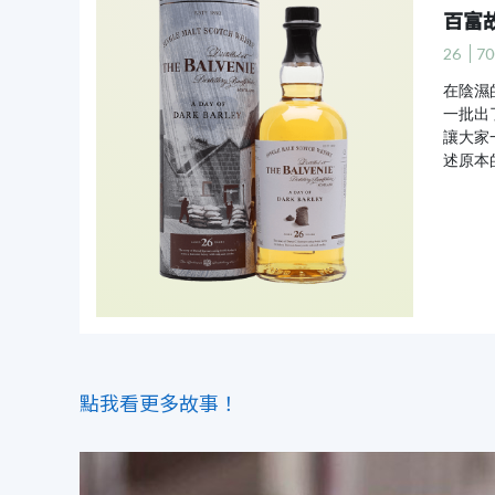
百富
26
70
在陰濕的
一批出
讓大家一
述原本
點我看更多故事！