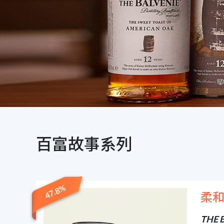
百富故事系列
47.8%
柔
THE B