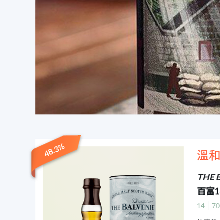
48.3%
溫
THE B
百富
14
70