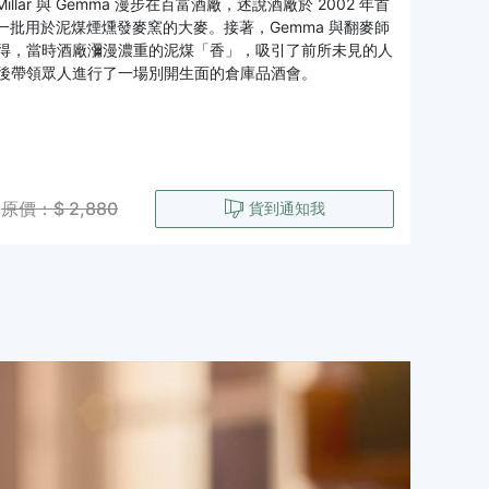
ar 與 Gemma 漫步在百富酒廠，述說酒廠於 2002 年首
批用於泥煤煙燻發麥窯的大麥。接著，Gemma 與翻麥師
理泥煤麥芽的心得，當時酒廠瀰漫濃重的泥煤「香」，吸引了前所未見的人
erson 隨後帶領眾人進行了一場別開生面的倉庫品酒會。
原價：$ 2,880
貨到通知我