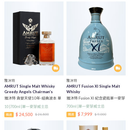
雅沐特
雅沐特
AMRUT Single Malt Whisky
AMRUT Fusion XI Single Malt
Greedy Angels Chairman’s
Whisky
Reserve 10 Years Old
雅沐特 Fusion XI 紀念瓷瓶單一麥芽
雅沐特 貪婪天使10年-經典波本 單
威士忌
一麥芽威士忌
700ml |單一麥芽威士忌
10 |700ml |單一麥芽威士忌
$ 7,999
$ 24,500
$ 9,000
$ 26,800
精選
精選