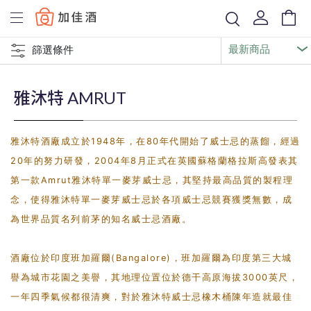
Baccus
篩選條件
雅沐特 AMRUT
雅沐特酒廠成立於1948年，在80年代開始了威士忌的蒸餾，經過
20年的努力研發，2004年8月正式在英國蘇格蘭格拉斯高發表其
第一款Amrut雅沐特單一麥芽威士忌，其堅持最高品質的製程理
念，使得雅沐特單一麥芽威士忌於各項威士忌競賽獲獎無數，成
為世界品質名列前茅的知名威士忌酒廠。
酒廠位於印度班加羅爾(Bangalore)，班加羅爾為印度第三大城
譽為城市花園之美譽，其地理位置位於德干高原海拔3000英尺，
一年四季氣候都很清爽，對於雅沐特威士忌橡木桶陳年造就最佳