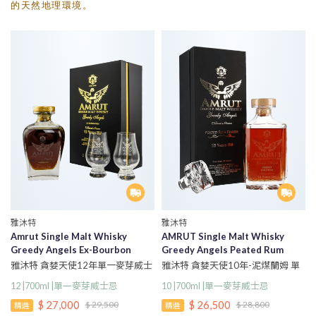
的天然地理環境。
雅沐特
雅沐特
Amrut Single Malt Whisky
AMRUT Single Malt Whisky
Greedy Angels Ex-Bourbon
Greedy Angels Peated Rum
Finish Chairman’s Reserve 12
Finish Chairman’s Reserve 10
雅沐特 貪婪天使12年單一麥芽威士
雅沐特 貪婪天使10年-泥煤蘭姆 單
Years Old
Years Old
忌
一麥芽威士忌
12 |700ml |單一麥芽威士忌
10 |700ml |單一麥芽威士忌
$ 27,000
$ 26,500
$ 29,500
$ 28,800
精選
精選