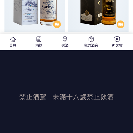
雅沐特
Amrut Triparva 50% Single Malt
Single Malts of India Kurinji
Indian Whisky
首頁
精選
選酒
我的酒窖
神之雫
Indian Single Malt Whisky 46%
雅沐特Amrut三次蒸餾Triparva單一
雅沐特 科吉花 單一麥芽印度威士忌
麥芽印度威士忌
700ml |單一麥芽威士忌
700ml |單一麥芽威士忌
$ 3,650
$ 4,500
精選
$ 2,430
$ 2,600
精選
1
2
2
禁止酒駕
未滿十八歲禁止飲酒