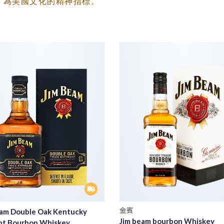
，為美國文化的精神指標。
金賓
eam Double Oak Kentucky
Jim beam bourbon Whiskey
ght Bourbon Whiskey