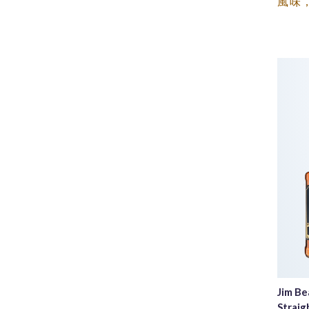
風味
Jim B
Strai