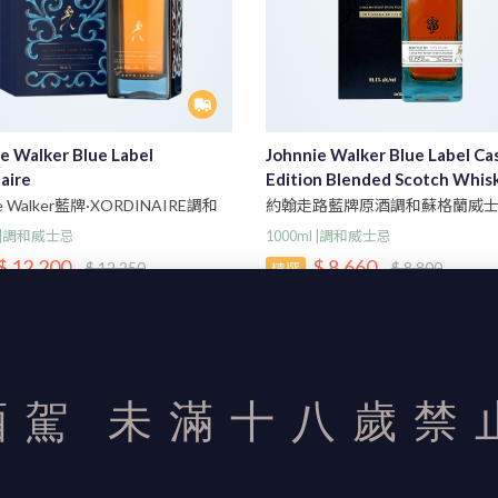
e Walker Blue Label
Johnnie Walker Blue Label Ca
aire
Edition Blended Scotch Whis
ie Walker藍牌·XORDINAIRE調和
約翰走路藍牌原酒調和蘇格蘭威
1000ml
l |調和威士忌
1000ml |調和威士忌
$ 12,200
$ 8,660
$ 12,250
$ 8,800
精選
2
2
酒駕
未滿十八歲禁