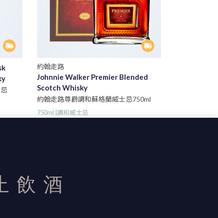
約翰走路
sk
Johnnie Walker Premier Blended
ky
Scotch Whisky
士忌
約翰走路尊爵調和蘇格蘭威士忌750ml
750ml |調和威士忌
$ 2,460
$ 2,680
精選
止飲酒