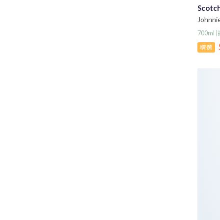
Scotc
Johnn
700ml
精選