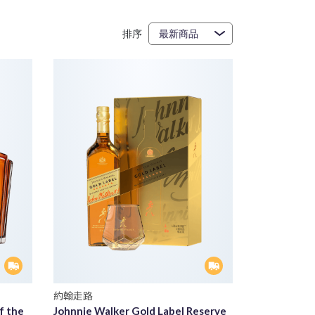
排序
約翰走路
f the
Johnnie Walker Gold Label Reserve