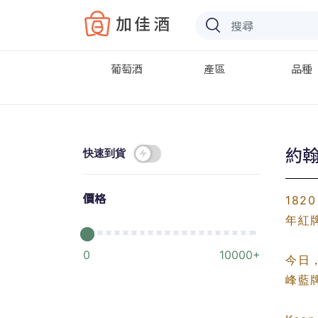
Baccus
葡萄酒
產區
品種
約翰
快速到貨
價格
182
年紅
0
10000+
今日
峰藍