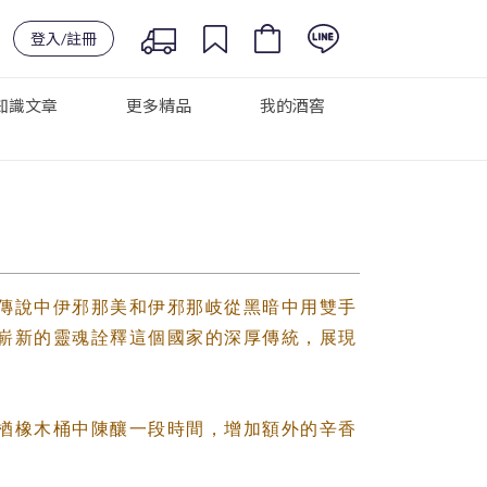
登入/註冊
知識文章
更多精品
我的酒窖
傳說中伊邪那美和伊邪那岐從黑暗中用雙手
嶄新的靈魂詮釋這個國家的深厚傳統，展現
楢橡木桶中陳釀一段時間，增加額外的辛香