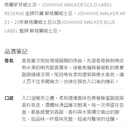
格蘭麥芽威士忌、JOHNNIE WALKER GOLD LABEL
RESERVE 金牌珍藏 蘇格蘭威士忌、JOHNNIE WALKER XR
21、23年蘇格蘭威士忌以及JOHNNIE WALKER BLUE
LABEL 藍牌 蘇格蘭威士忌。
品酒筆記
香氣
香氣層次宛如慢慢展開的序曲，先是香橙與熱帶成
熟水果的明亮甜香襲來，接著焦糖與葡萄乾的厚實
甜韻緩緩浮現。尾段帶有柔和煙草與橡木香氣，讓
人忍不住多聞幾次，彷彿在預告入口後的精彩。
口感
入口溫暖而立體，柔和煙燻風味包裹著蜂蜜甜感與
香料氣息，酒體絲滑且層次飽滿。每一次停留在舌
面，都能感覺到香甜、香料與木質調交織出的變
化，如品味一杯風味完整、經歲月雕琢的佳釀。