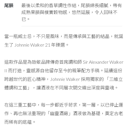
尾韻
最後以柔和的香草調性作結，尾韻綿長細膩，帶有
成熟果韻與樸實穀物感，悠然延展，令人回味不
已。
當一瓶威士忌，不只是風味，而是傳承與工藝的結晶，就誕
生了 Johnnie Walker 21 年臻選。
這款作品是為致敬品牌傳奇首席調和師 Sir Alexander Walker
II 而打造，靈感源自他留存至今的親筆配方手稿。延續這份
跨越世代的匠心精神，Johnnie Walker 採用獨家的 「三維立
體調和工藝」，讓酒液在不同層次間交織出深度與靈魂。
在這三重工藝中，每一步都近乎苛求，第一層，以已停止運
作、再也無法重現的「幽靈酒廠」酒液做為基礎，奠定古老
而稀有的底蘊。