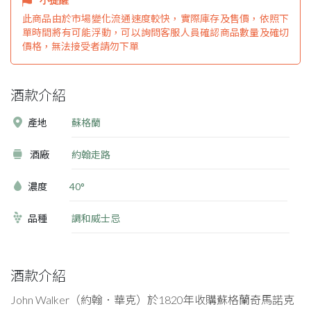
此商品由於市場變化流通速度較快，實際庫存及售價，依照下
單時間將有可能浮動，可以詢問客服人員確認商品數量及確切
價格，無法接受者請勿下單
酒款介紹
產地
蘇格蘭
酒廠
約翰走路
濃度
40°
品種
調和威士忌
酒款介紹
John Walker（約翰．華克）於1820年收購蘇格蘭奇馬諾克