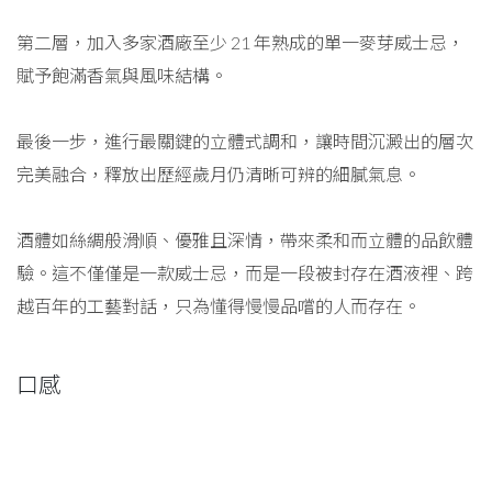
第二層，加入多家酒廠至少 21 年熟成的單一麥芽威士忌，
賦予飽滿香氣與風味結構。
最後一步，進行最關鍵的立體式調和，讓時間沉澱出的層次
完美融合，釋放出歷經歲月仍清晰可辨的細膩氣息。
酒體如絲綢般滑順、優雅且深情，帶來柔和而立體的品飲體
驗。這不僅僅是一款威士忌，而是一段被封存在酒液裡、跨
越百年的工藝對話，只為懂得慢慢品嚐的人而存在。
口感