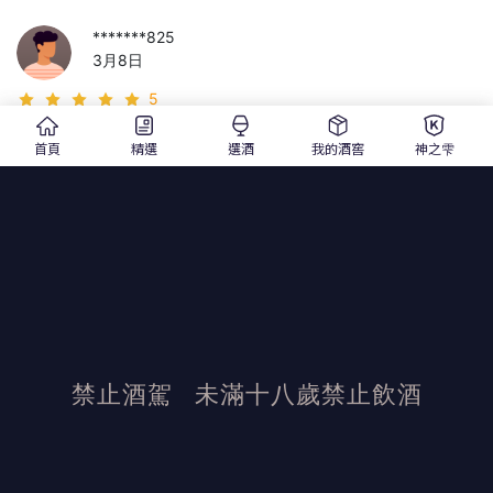
*******825
3月8日
5
順口
首頁
精選
選酒
我的酒窖
神之雫
*******082
12月31日
5
包裝很好，保護的非常細心
1 / 0
禁止酒駕
未滿十八歲禁止飲酒