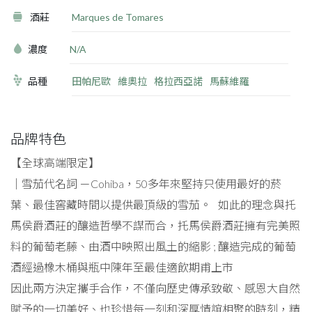
酒莊
Marques de Tomares
濃度
N/A
品種
田帕尼歐
維奧拉
格拉西亞諾
馬蘇維羅
品牌特色
【全球高端限定】
｜雪茄代名詞 －Cohiba，50多年來堅持只使用最好的菸
葉、最佳窖藏時間以提供最頂級的雪茄。 如此的理念與托
馬侯爵酒莊的釀造哲學不謀而合，托馬侯爵酒莊擁有完美照
料的葡萄老藤、由酒中映照出風土的縮影 ; 釀造完成的葡萄
酒經過橡木桶與瓶中陳年至最佳適飲期甫上市
因此兩方決定攜手合作，不僅向歷史傳承致敬、感恩大自然
賦予的一切美好、也珍惜每一刻和深厚情誼相聚的時刻，精