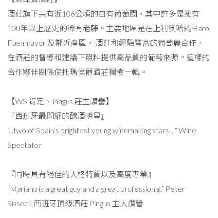
酒莊旗下共有近106公頃的自有葡萄園，其中許多是擁有
100年以上歷史的稀有老藤。主要地區是在上利奧哈的Haro,
Fuenmayor 及鄰近產區， 酒莊和經驗豐富的葡萄農合作、
在酒莊的督導和建議下照料提供高品質的葡萄來源。這樣的
合作夥伴關係使托瑪侯爵酒莊獨樹一幟。
【WS 肯定、Pingus 莊主讚譽】
『西班牙最閃耀的釀酒明星』
“...two of Spain’s brightest young winemaking stars... “ Wine
Spectator
『同時具有絕佳的人格特質以及高度專業』
“Mariano is a great guy and a great professional,” Peter
Sisseck,西班牙頂級酒莊 Pingus 主人讚譽