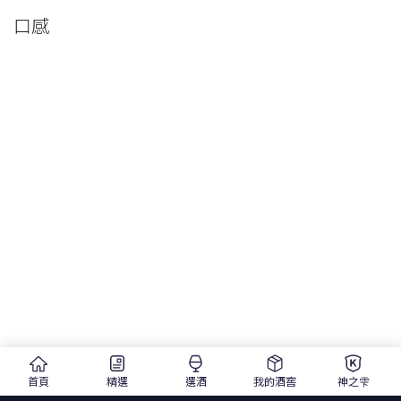
口感
首頁
精選
選酒
我的酒窖
神之雫