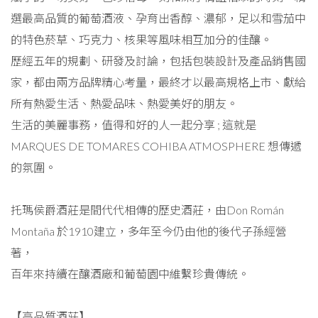
選最高品質的葡萄酒液、孕育出香醇、濃郁，足以和雪茄中
的特色菸草、巧克力、核果等風味相互加分的佳釀。
歷經五年的規劃、研發及討論，包括包裝設計及產品銷售國
家，都由兩方品牌精心考量，最終才以最高規格上市、獻給
所有熱愛生活、熱愛品味、熱愛美好的朋友。
生活的美麗事務，值得和好的人一起分享 ; 這就是
MARQUES DE TOMARES COHIBA ATMOSPHERE 想傳遞
的氛圍。
托瑪侯爵酒莊是間代代相傳的歷史酒莊，由Don Román
Montaña 於1910建立，多年至今仍由他的後代子孫經營
著，
百年來持續在釀酒廠和葡萄園中維繫珍貴傳統。
【高品質酒莊】