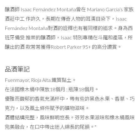
釀酒師 Isaac Fernández Montaña曾在 Mariano Garcia’s 家族
酒莊中工 作許久，長期在傳奇人物的耳濡目染下，Isaac
Fernández Montaña對酒的詮釋也有著同樣的追求。身為西
班牙備受 推崇的釀酒師，Isaac 特別專精在斗羅和產區，所
釀出的酒 款常常獲得Robert Parker 95+ 的高分讚賞。
品酒筆記
Fuenmayor, Rioja Alta.鐵質黏土。
在法國橡木桶中陳放18個月 ; 瓶陳18個月。
優雅而馥郁的香氣充滿杯中，帶有些許黑色水果、香草、巧
克力，以及風土條件賦予的礦物滋味。
酒體結構完整，風味鮮明悠長。芬芳水果滋味和橡木桶風味
完美融合，在口中帶出迷人綿長的尾韻。"