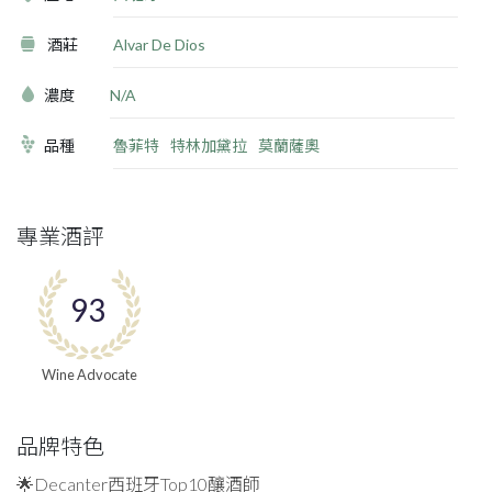
酒莊
Alvar De Dios
濃度
N/A
品種
魯菲特
特林加黛拉
莫蘭薩奧
專業酒評
93
Wine Advocate
品牌特色
🌟Decanter西班牙Top10釀酒師