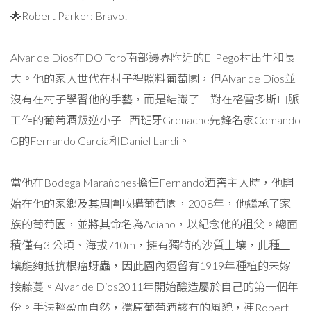
🌟Robert Parker: Bravo!
Alvar de Dios在DO Toro南部邊界附近的El Pego村出生和長
大。他的家人世代在村子裡照料葡萄園，但Alvar de Dios並
沒有在村子學習他的手藝，而是結識了一對在格雷多斯山脈
工作的葡萄酒叛逆小子 - 西班牙Grenache先鋒名家Comando
G的Fernando García和Daniel Landi。
當他在Bodega Marañones擔任Fernando酒窖主人時，他開
始在他的家鄉及其周圍收購葡萄園，2008年，他繼承了家
族的葡萄園，並將其命名為Aciano，以紀念他的祖父。總面
積僅有3 公頃、海拔710m，擁有獨特的沙質土壤，此種土
壤能夠抵抗根瘤蚜蟲，因此園內還留有1919年種植的未嫁
接藤蔓。Alvar de Dios2011年開始釀造屬於自己的第一個年
份。手法輕盈而自然，還原葡萄酒該有的風貌，連Robert