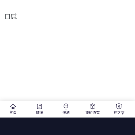
口感
首頁
精選
選酒
我的酒窖
神之雫