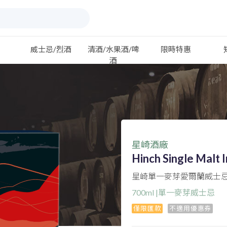
威士忌/烈酒
清酒/水果酒/啤
限時特惠
酒
星崎酒廠
Hinch Single Malt 
星崎單一麥芽愛爾蘭威士忌2
700ml |單一麥芽威士忌
僅限匯款
不適用優惠券