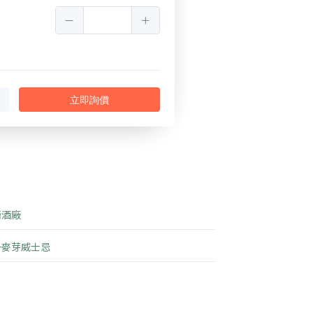
立即詢價
崎酒廠
一麥芽威士忌