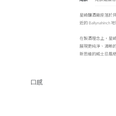
星崎釀酒廠座落於
近的 Ballyna
在製酒理念上，星
展現更純淨、清晰
新思維的威士忌風
口感