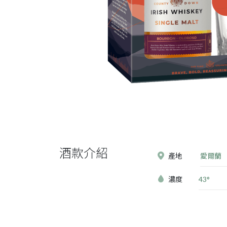
酒款介紹
產地
愛爾蘭
濃度
43°