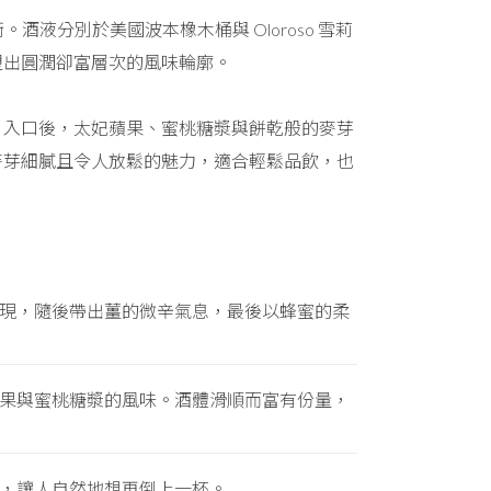
酒液分別於美國波本橡木桶與 Oloroso 雪莉
塑出圓潤卻富層次的風味輪廓。
。入口後，太妃蘋果、蜜桃糖漿與餅乾般的麥芽
麥芽細膩且令人放鬆的魅力，適合輕鬆品飲，也
現，隨後帶出薑的微辛氣息，最後以蜂蜜的柔
果與蜜桃糖漿的風味。酒體滑順而富有份量，
，讓人自然地想再倒上一杯。