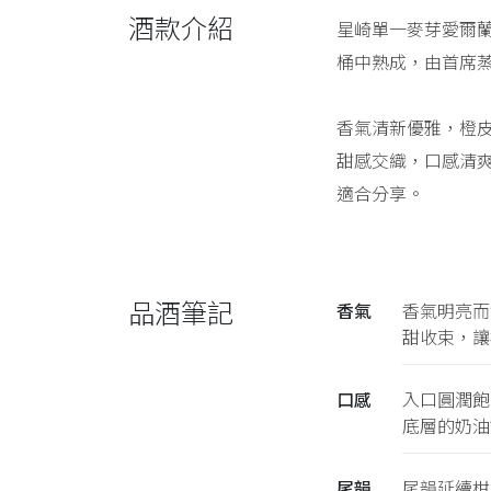
酒款介紹
星崎單一麥芽愛爾蘭威
桶中熟成，由首席
香氣清新優雅，橙
甜感交織，口感清
適合分享。
品酒筆記
香氣
香氣明亮而
甜收束，讓
口感
入口圓潤飽
底層的奶油
尾韻
尾韻延續柑