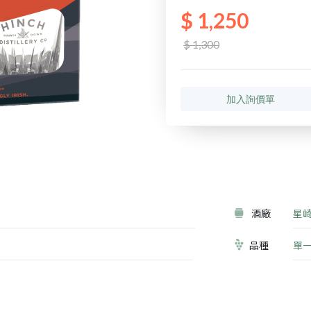
$ 1,250
$ 1,300
加入詢價單
酒廠
星
品種
單