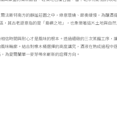
貝爾法斯特南方的靜謐莊園之中，綠意環繞、節奏緩慢，為釀酒
hinch 地區，其古老語意指的是「島嶼之地」，也象徵著這片土地與
崎相信時間與耐心才是風味的根本。透過細緻的三次蒸餾工序，
的風味輪廓。結合對橡木桶選擇的高度講究，酒液在熟成過程中
格，為愛爾蘭單一麥芽帶來嶄新的詮釋方向。