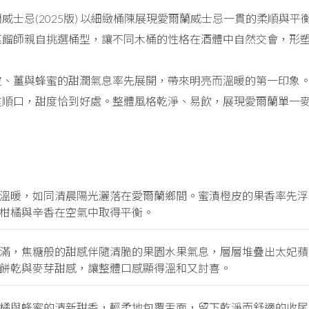
士忌(2025版) 以細緻桶陳展現愛爾蘭威士忌一貫的柔順與平衡。
蒸餾師親自挑選桶型，讓不同木桶的性格在酒體中自然交會，形
皮、薑與蜂蜜的甜潤氣息率先展開，帶來明亮而溫暖的第一印象
爽順口，甜度恰到好處。整體風格乾淨、易飲，展現愛爾蘭單一
溫暖，如同清晨陽光灑落在愛爾蘭鄉間。蜜漬橙皮的果香率先浮
柑橘與辛香在空氣中取得平衡。
滿，焦糖般的甜感伴隨清脆的果園水果氣息，層層堆疊出太妃蘋
餅乾與麥芽甜感，讓整體口感顯得溫和又討喜。
橘與蜂蜜的清新甜香，輕柔地包覆舌面，留下乾淨而舒適的收尾