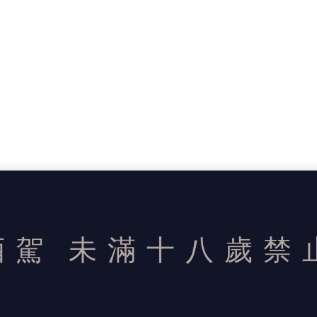
酒駕
未滿十八歲禁