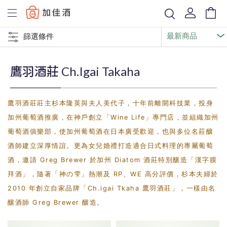
Baccus
篩選條件
鷹羽酒莊 Ch.Igai Takaha
鷹羽酒莊莊主杉本隆英與夫人美代子，十年前離開科技業，投身
加州葡萄酒推廣，在神戶創立「Wine Life」專門店，並組織加州
葡萄酒俱樂部，使加州葡萄酒在日本廣受歡迎，也與多位名莊釀
酒師建立深厚情誼。更為女兒婚禮打造適合日式料理的專屬葡萄
酒，邀請 Greg Brewer 於加州 Diatom 酒莊特別釀造「漢字膜
拜酒」，隨著「神の雫」熱潮及 RP、WE 高分評價，杉本夫婦於
2010 年創立自家品牌「Ch.igai Tkaha 鷹羽酒莊」，一樣由名
釀酒師 Greg Brewer 釀造。