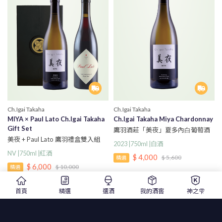
Ch.Igai Takaha
Ch.Igai Takaha
MIYA × Paul Lato Ch.Igai Takaha
Ch.Igai Takaha Miya Chardonnay
Gift Set
鷹羽酒莊「美夜」夏多內⽩葡萄酒
美夜 + Paul Lato 鷹羽禮盒雙入組
2023 |750ml |白酒
NV |750ml |紅酒
$ 4,000
$ 5,600
精選
$ 6,000
$ 10,000
精選
首頁
精選
選酒
我的酒窖
神之雫