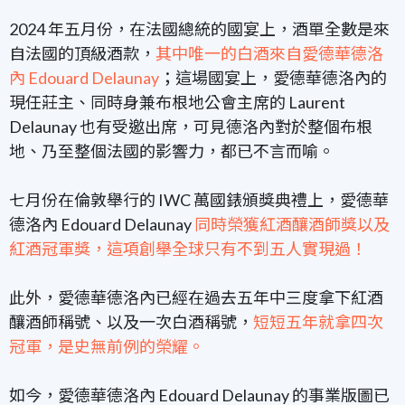
2024 年五月份，在法國總統的國宴上，酒單全數是來
自法國的頂級酒款，
其中唯一的白酒來自愛德華德洛
內 Edouard Delaunay
；這場國宴上，愛德華德洛內的
現任莊主、同時身兼布根地公會主席的 Laurent
Delaunay 也有受邀出席，可見德洛內對於整個布根
地、乃至整個法國的影響力，都已不言而喻。
七月份在倫敦舉行的 IWC 萬國錶頒獎典禮上，愛德華
德洛內 Edouard Delaunay
同時榮獲紅酒釀酒師獎以及
紅酒冠軍獎，這項創舉全球只有不到五人實現過！
此外，愛德華德洛內已經在過去五年中三度拿下紅酒
釀酒師稱號、以及一次白酒稱號，
短短五年就拿四次
冠軍，是史無前例的榮耀。
如今，愛德華德洛內 Edouard Delaunay 的事業版圖已