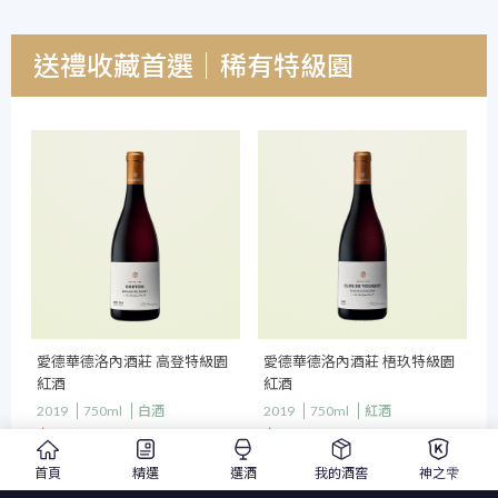
送禮收藏首選｜稀有特級園
愛德華德洛內酒莊 高登特級園
愛德華德洛內酒莊 梧玖特級園
紅酒
紅酒
2019
750ml
白酒
2019
750ml
紅酒
$ 7,400
$ 14,200
$ 8,300
$ 15,800
暫無庫存
首頁
精選
選酒
我的酒窖
神之雫