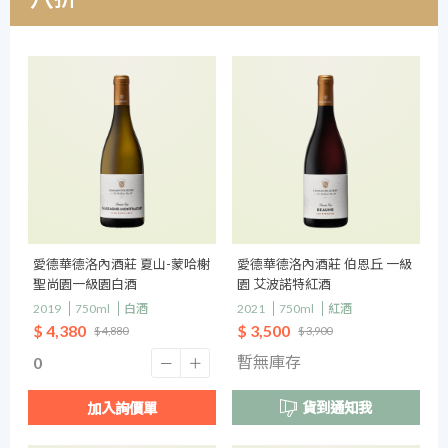
愛德華德洛內酒莊 夏山-蒙哈榭
愛德華德洛內酒莊 伯恩丘 一級
聖尚園一級園白酒
園 艾波諾特紅酒
2019
750ml
白酒
2021
750ml
紅酒
$ 4,380
$ 3,500
$ 4,880
$ 3,900
暫無庫存
貨到通知我
加入詢價單