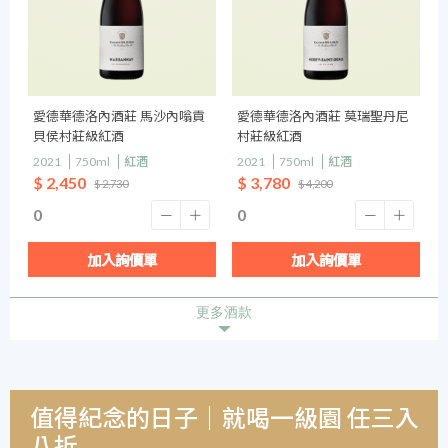
愛德華德洛內酒莊 馬沙內嗡貢
愛德華德洛內酒莊 莫瑞聖丹尼
貝侯村莊級紅酒
村莊級紅酒
2021
750ml
紅酒
2021
750ml
紅酒
$ 2,450
$ 3,780
$ 2,730
$ 4,200
加入詢價單
加入詢價單
更多酒款
值得紀念的日子｜就喝一級園 任三入
八折