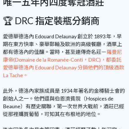
唯一五年內四度奪冠酒莊
🏆 DRC 指定裝瓶分銷商
愛德華德洛內 Edouard Delaunay 創立於 1893 年，早
期在
東方快車、豪華郵輪及歐洲的高級餐廳，酒單上
都有德洛內的佳釀
。當時，甚至連傳奇名莊－
羅曼尼
康帝(Domaine de la Romanée-Conti，DRC)，都委託
愛德華德洛內 Edouard Delaunay 分銷他們的頂級酒款
La Tache。
此外，德洛內家族成員是 1934 年著名的金樽騎士會的
創始人之一。他們還與伯恩濟貧院（Hospices de
Beaune）有歷史關聯，第一次世界大戰前，酒莊已經
從那裡購買葡萄，可知其在布根地的地位。