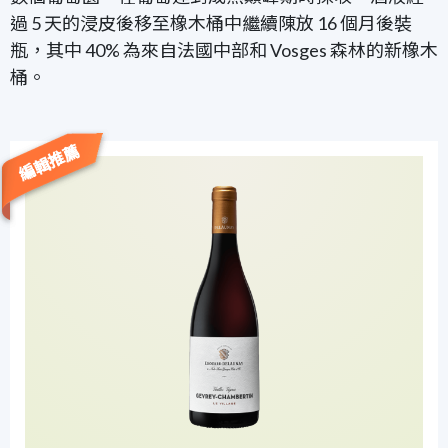
過 5 天的浸皮後移至橡木桶中繼續陳放 16 個月後裝
瓶，其中 40% 為來自法國中部和 Vosges 森林的新橡木
桶。
編輯推薦