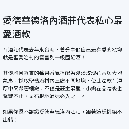
愛德華德洛內酒莊代表私心最
愛酒款
在酒莊代表去年來台時，曾分享他自己最喜愛的地塊
就是
聖喬治村的雷普列一級園紅酒
！
其
優雅且緊實的莓果香
氣搭配著
淡淡玫瑰花香
與大地
氣息，採取聖喬治村內三處不同地塊，使此酒款在
渾
厚中又帶著細緻
，不僅是莊主最愛，小編在品嚐後也
驚艷不止，是布根地酒迷必入之一。
如果你還不認識愛德華德洛內酒莊，跟著這樣挑絕不
出錯！