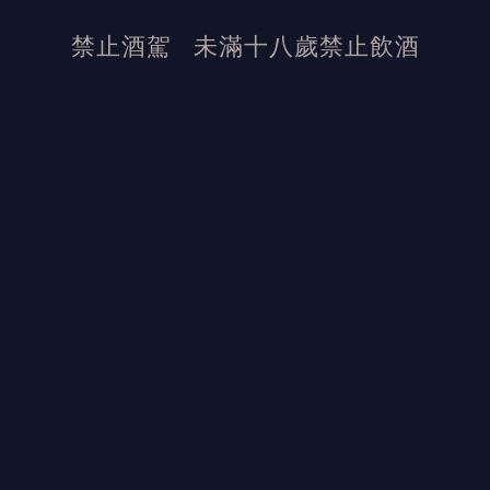
更多酒款
禁止酒駕
未滿十八歲禁止飲酒
發布日期：2024/9/21
活動結束後加佳酒保有活動最終解釋權