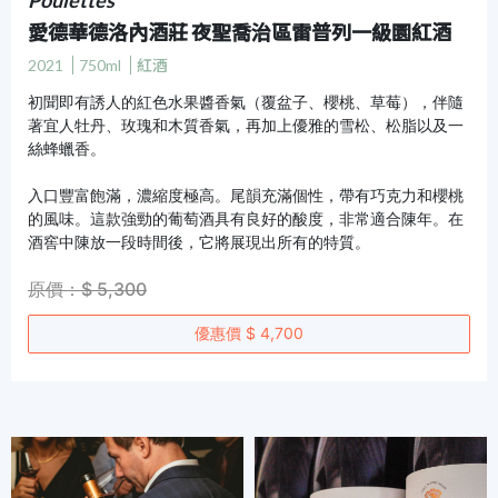
愛德華德洛內酒莊 夜聖喬治區雷普列一級園紅酒
2021
750ml
紅酒
初聞即有誘人的紅色水果醬香氣（覆盆子、櫻桃、草莓），伴隨
著宜人牡丹、玫瑰和木質香氣，再加上優雅的雪松、松脂以及一
絲蜂蠟香。
入口豐富飽滿，濃縮度極高。尾韻充滿個性，帶有巧克力和櫻桃
的風味。這款強勁的葡萄酒具有良好的酸度，非常適合陳年。在
酒窖中陳放一段時間後，它將展現出所有的特質。
原價：$ 5,300
優惠價 $ 4,700