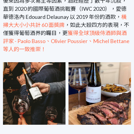
後來因為多次易主等因素，酒莊經歷了數十年沉寂，
直到 2020 的國際葡萄酒挑戰賽（IWC 2020），愛德
華德洛內 Edouard Delaunay 以 2019 年份的酒款，
橫
掃大大小小共計 60 面獎牌
，如此大殺四方的表現，不
僅獲得葡萄酒界的矚目，更
獲得全球頂級侍酒師與酒
評家 - Paolo Basso、Olivier Poussier、Michel Bettane
等人的一致推崇！