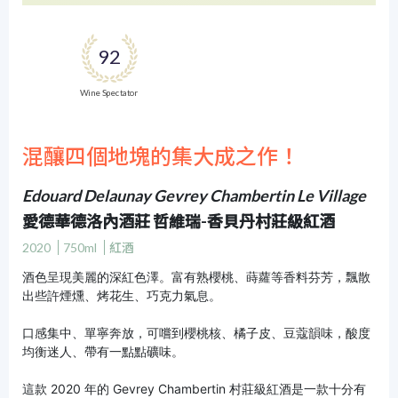
92
Wine Spectator
混釀四個地塊的集大成之作！
Edouard Delaunay Gevrey Chambertin Le Village
愛德華德洛內酒莊 哲維瑞-香貝丹村莊級紅酒
2020
750ml
紅酒
酒色呈現美麗的深紅色澤。富有熟櫻桃、蒔蘿等香料芬芳，飄散
出些許煙燻、烤花生、巧克力氣息。
口感集中、單寧奔放，可嚐到櫻桃核、橘子皮、豆蔻韻味，酸度
均衡迷人、帶有一點點礦味。
這款 2020 年的 Gevrey Chambertin 村莊級紅酒是一款十分有