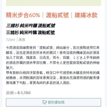
精米步合60%｜渡船貳號｜建議冰飲
三諸杉 純米吟釀 渡船貳號
三諸杉 純米吟釀 渡船貳號
720ml
清酒
今西酒造因緣際會與「渡船貳號」締結緣分，首次挑戰使用它來
釀造，這也是酒造前所未有的嘗試！會有這樣的機緣是由於酒造
加入了田酒、飛露喜、日高見、而今、寫樂、くどき上手等銘柄
的酒造所屬的酒米學習社團，不禁令人更想窺探渡船貳號的神秘
魅力。
帶有新鮮白桃與洋梨香氣，輕含口中可感受軟水釀造所特有的纖
細雅緻，水潤飽滿的旨味逐漸渲染，最後由充滿透明感的酸香優
雅地畫下句點，著實為綽約多姿的迷人酒款。
原價：$ 1,780
貨到通知我