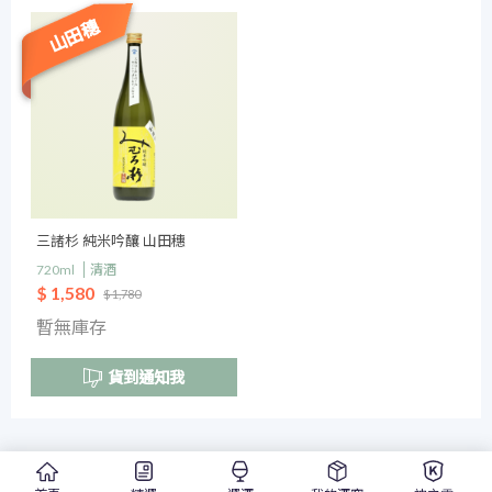
山田穗
三諸杉 純米吟釀 山田穗
720ml
清酒
$ 1,580
$ 1,780
暫無庫存
貨到通知我