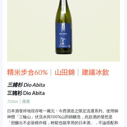
精米步合60%｜山田錦｜建議冰飲
三諸杉 Dio Abita
三諸杉 Dio Abita
720ml
清酒
日本酒發祥地現存唯一藏元・今西酒造之限定流通系列。使用御
神體「三輪山」伏流水與100%山田錦釀造，此款酒的發想是
「想釀出不必裝模作樣，輕鬆也能享用的日本酒」，不論搭配和