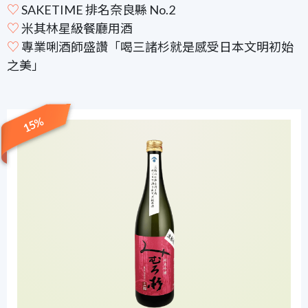
♡
SAKETIME 排名奈良縣 No.2
♡
米其林星級餐廳用酒
♡
專業唎酒師盛讚「喝三諸杉就是感受日本文明初始
之美」
15%