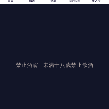
首頁
精選
選酒
我的酒窖
神之雫
禁止酒駕
未滿十八歲禁止飲酒
發布日期：2021/12/28
活動結束後加佳酒保有活動最終解釋權