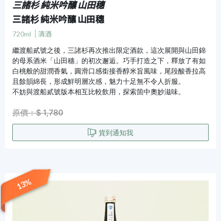
三諸杉 純米吟釀 山田穗
三諸杉 純米吟釀 山田穗
720ml
清酒
繼渡船貳號之後，三諸杉再次推出限定酒款，這次展開與山田錦
的母系酒米「山田穗」的初次邂逅。巧手打造之下，釋放了有如
白桃般的甜潤香氣，圓滑口感銜接香醇米旨風味，尾段酸香拉高
且餘韻綿長，形成鮮明層次感，魅力十足無不令人折服。
不妨與渡船貳號版本相互比較飲用，探索箇中奧妙滋味。
原價：$ 1,780
貨到通知我
13%