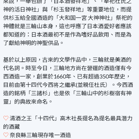
來說，一舉包辦了「日本酒發祥地」、「奉祀杜氏之
神的活日神社」與「杉玉發祥地」等重要地位，而提
供杉玉給全國酒造的「大和国一宮 大神神社」祭祀的
神體就是三輪山本身，這也呼應了日本酒愛好者應該
都知道的：日本酒最初不是作為嗜好品飲用、而是為
了獻給神明的神聖供品。
基於以上原因，古來的文學作品中，三輪就是美酒的
代名詞。時至今日，三輪地方尚在營運的酒造僅有今
西酒造一家，創業於1660年、已有超過350年歷史，
目前由第十四代今西将之繼承(並親任杜氏）。今西酒
造的銘柄「三諸杉」也是依「三輪山中的杉樹宿有神
靈」的典故來命名。
♡
清酒之王「十四代」高木社長提名為提名最具潛力
的酒藏
♡
奈良縣三輪現存唯一酒造