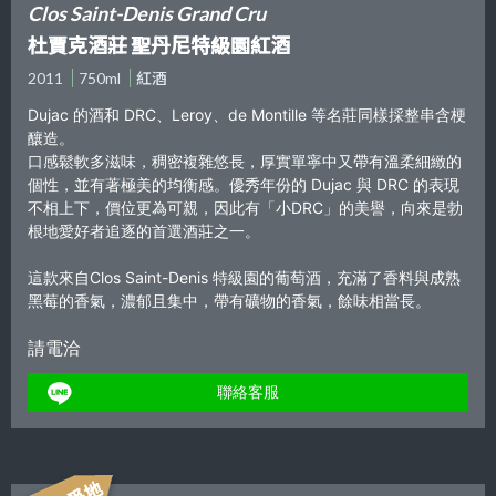
Clos Saint-Denis Grand Cru
杜賈克酒莊 聖丹尼特級園紅酒
2011
750ml
紅酒
Dujac 的酒和 DRC、Leroy、de Montille 等名莊同樣採整串含梗
釀造。
口感鬆軟多滋味，稠密複雜悠長，厚實單寧中又帶有溫柔細緻的
個性，並有著極美的均衡感。優秀年份的 Dujac 與 DRC 的表現
不相上下，價位更為可親，因此有「小DRC」的美譽，向來是勃
根地愛好者追逐的首選酒莊之一。
這款來自Clos Saint-Denis 特級園的葡萄酒，充滿了香料與成熟
黑莓的香氣，濃郁且集中，帶有礦物的香氣，餘味相當長。
請電洽
聯絡客服