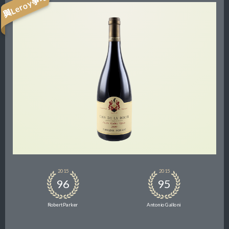
與Leroy爭地
2015
2015
96
95
Robert Parker
Antonio Galloni