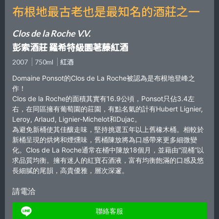
布根地最古老也是最知名的酒莊之一
Clos de la Roche V.V.
彭索酒莊 羅希特級園荖藤紅酒
2007
750ml
紅酒
Domaine Ponsot的Clos de La Roche被認為是布根地登峰之
作！
Clos de la Roche的面積其實有16.9公頃，Ponsot只佔3.4左
右，在同區擁有葡萄園的莊園，有點名氣的計有Hubert Lignier,
Leroy, Arlaud, Lignier-Michelot和Dujac。
為避免新桶使其佳釀走味，堅持挑選五年以上舊橡木桶。相較於
新桶呈現的烘烤和煙燻味，舊桶陳放將為口感帶來更多細微變
化。Clos de La Roche通常在桶中陳放18個月，並藉由“混桶”以
求品質均衡。擁有迷人的紅寶石酒液，富有均衡飽滿的口感及悠
長細膩的尾韻，高貴優雅，層次深邃。
請電洽
聯絡客服