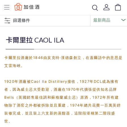
Baccus
篩選條件
卡爾里拉 CAOL ILA
卡爾里拉酒廠於1846由亥克特‧漢德森創立，在蓋爾語中的意思是
艾雷海峽。
1920年酒廠被Caol Ila Distillery接收，1927年DCL成為擁有
者，因為威士忌大受歡迎，酒廠在1970年代擴張提供知名品牌
Bells（英國銷售最佳調和蘇格蘭威士忌）原酒，1972年所有建
物除了酒窖之外都被拆除並且重建，1974年總共花費一百萬英鎊
裝修完成，並且裝上六支新的蒸餾器，這階段堪稱第二階段盛
世。