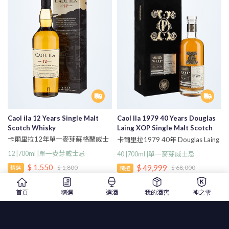
Caol ila 12 Years Single Malt
Caol Ila 1979 40 Years Douglas
Scotch Whisky
Laing XOP Single Malt Scotch
Whisky
卡爾里拉12年單一麥芽蘇格蘭威士
卡爾里拉1979 40年 Douglas Laing
忌700ml
XOP 單一麥芽蘇格蘭威士忌
12 |700ml |單一麥芽威士忌
40 |700ml |單一麥芽威士忌
$ 1,550
$ 49,999
$ 1,800
$ 68,000
精選
精選
首頁
精選
選酒
我的酒窖
神之雫