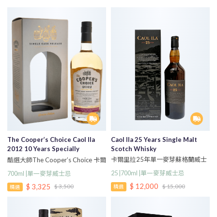
Caol Ila 25 Years Single Malt
The Cooper’s Choice Caol Ila
Scotch Whisky
2012 10 Years Specially
Selected For Hot Malt Taiwan
卡爾里拉25年單一麥芽蘇格蘭威士
酷選大師The Cooper’s Choice 卡爾
Matured Bourbon Cask Single
忌700ml
里拉(台灣專屬款) 2012 10年波本
25 |700ml |單一麥芽威士忌
700ml |單一麥芽威士忌
Malt Scotch Whisky
桶 #331923 52.5%單一麥芽蘇格蘭
$ 12,000
$ 3,325
$ 15,000
$ 3,500
威士忌700ml
精選
精選