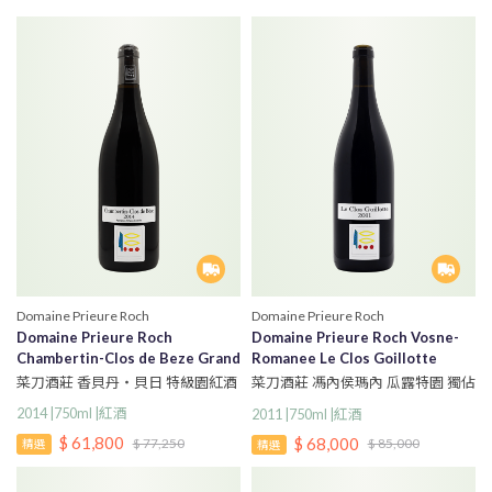
Domaine Prieure Roch
Domaine Prieure Roch
Domaine Prieure Roch
Domaine Prieure Roch Vosne-
Chambertin-Clos de Beze Grand
Romanee Le Clos Goillotte
Cru
Monopole
菜刀酒莊 香貝丹・貝日 特級園紅酒
菜刀酒莊 馮內侯瑪內 瓜露特園 獨佔
園紅酒
2014 |750ml |紅酒
2011 |750ml |紅酒
$ 61,800
$ 68,000
$ 77,250
$ 85,000
精選
精選