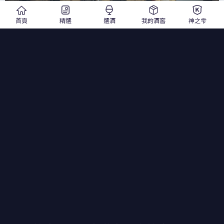
首頁
精選
選酒
我的酒窖
神之雫
什麼是蜂蜜酒（Mead）？
蜂蜜酒（Mead）被認為是世界上最古老的酒精飲品之
一，歷史可追溯至約 8,000～9,000 年前，它僅由蜂
蜜、水與酵母發酵而成，卻在古希臘、古埃及與北歐
神話中佔據重要地位，曾是皇室與貴族的專屬飲品，
也多次出現在古典文學與傳說之中。
而手工蜂蜜酒（Craft Mead）則加入各式水果、香料
與植物性原料，讓風味層次更加多元豐富。