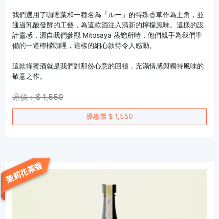
我們選用了咖哩葉和一種名為「ルー」的特殊香草作為主角，並
通過乳酸發酵的工藝，為這款酒注入清新的檸檬風味。這樣的設
計靈感，源自我們參觀 Mitosaya 蒸餾所時，他們親手為我們準
備的一道檸檬咖哩，這樣的細心款待令人感動。
這款蜂蜜酒就是我們對那份心意的回禮，充滿情感與獨特風味的
敬意之作。
原價：$ 1,550
優惠價 $ 1,550
茉莉花茶香