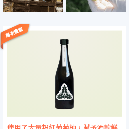
層次豐富
使用了大量粉紅葡萄柚，賦予酒款鮮