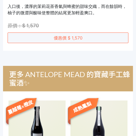
入口後，濃厚的茉莉花茶香氣與蜂蜜的甜味交織，而在餘韻時，
柚子的微澀與酸味使整體的結尾更加輕盈爽口。
原價：$ 1,570
優惠價 $ 1,570
更多 ANTELOPE MEAD 的寶藏手工蜂
蜜酒✨
蔓越莓x橙皮
成熟鳳梨