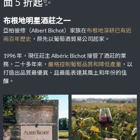
面 5 折起✨
布根地明星酒莊之一
亞柏彼修（Albert Bichot）家族在
布根地深耕已有近
兩百年歷史
，原先以葡萄酒貿易公司起家。
1996 年，現任莊主 Albéric Bichot 接管了酒莊的業
務，二十多年來，
嚴格控制葡萄品質和降低產量
，以
打造出品質最優異、且最能表達其風土和年份的佳
釀。