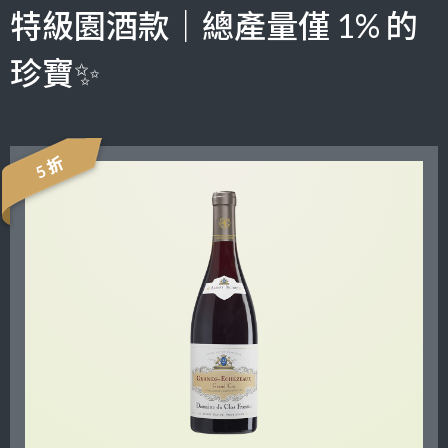
特級園酒款｜總產量僅 1% 的
珍寶✨
5 折