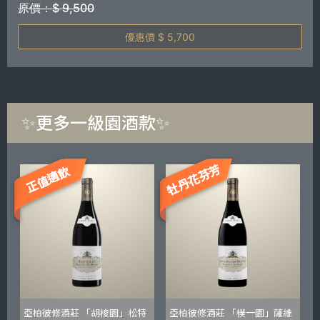
原價：$ 9,500
優惠價 $ 5,700
✨更多一級園酒款✨
牡丹花芬芳
正值適飲
亞柏彼修酒莊 「胡梭園」松特
亞柏彼修酒莊 「樸一園」薩維