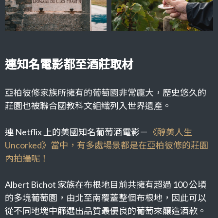
連知名電影都至酒莊取材
亞柏彼修家族所擁有的葡萄園非常龐大，歷史悠久的
莊園也被聯合國教科文組織列入世界遺產。
連 Netflix 上的美國知名葡萄酒電影－
《醇美人生
Uncorked》當中，有多處場景都是在亞柏彼修的莊園
內拍攝呢！
Albert Bichot 家族在布根地目前共擁有超過 100 公頃
的多塊葡萄園，由北至南覆蓋整個布根地，因此可以
從不同地塊中篩選出品質最優良的葡萄來釀造酒款。