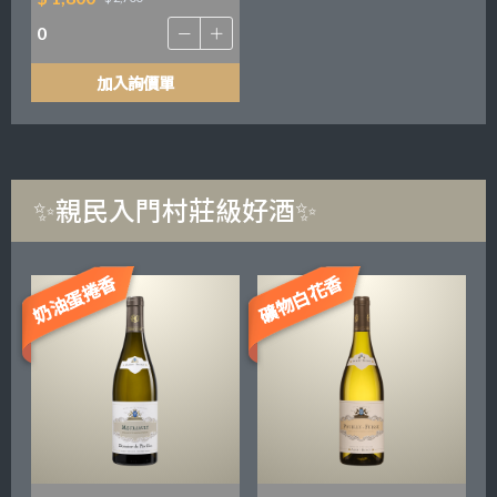
加入詢價單
✨親民入門村莊級好酒✨
奶油蛋捲香
礦物白花香