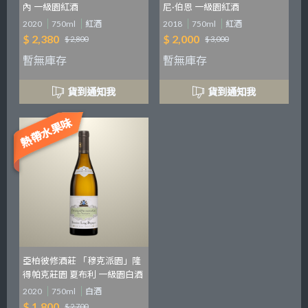
內 一級園紅酒
尼·伯恩 一級園紅酒
2020
750ml
紅酒
2018
750ml
紅酒
$ 2,380
$ 2,000
$ 2,800
$ 3,000
暫無庫存
暫無庫存
貨到通知我
貨到通知我
熱帶水果味
亞柏彼修酒莊 「穆克派園」隆
得帕克莊園 夏布利 一級園白酒
2020
750ml
白酒
$ 1,800
$ 2,700