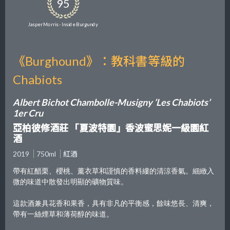
95
Jasper Morris - Inside Burgundy
《Burghound》：教科書等級的
Chabiots
Albert Bichot Chambolle-Musigny ’Les Chabiots’
1er Cru
亞柏彼修酒莊 「夏波特園」香波蜜思妮一級園紅
酒
2019
750ml
紅酒
帶有紅醋栗、櫻桃、薰衣草和謹慎的香料縷的清涼香氣。細緻入
微的味道中散發出明顯的礦物質味。
這款酒兼具花香和果香，具有非凡的平衡感，餘味悠長、清爽，
帶有一絲煙草和薄荷醇的味道。