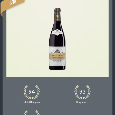
6 折
94
93
Falstaff Magazin
Burghound