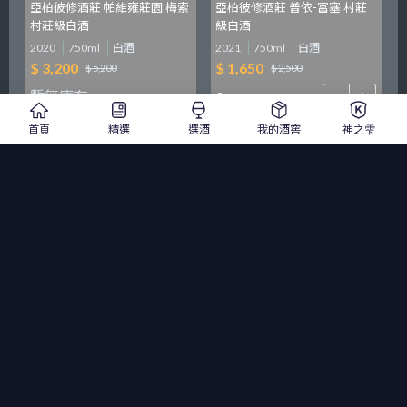
亞柏彼修酒莊 帕維雍莊園 梅索
亞柏彼修酒莊 普依-富塞 村莊
村莊級白酒
級白酒
2020
750ml
白酒
2021
750ml
白酒
$ 3,200
$ 1,650
$ 5,200
$ 2,500
暫無庫存
首頁
精選
選酒
我的酒窖
神之雫
貨到通知我
加入詢價單