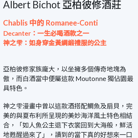
Albert Bichot 亞柏彼修酒莊
Chablis 中的 Romanee-Conti
Decanter：一生必喝酒款之一
神之雫：如身穿金黃綢緞禮服的公主
亞柏彼修家族龐大，以坐擁多個傳奇地塊為
傲，而白酒當中便屬這款 Moutonne 獨佔園最
具特色。
神之雫漫畫中曾以這款酒搭配鯛魚及扇貝，完
美的與夏布利所呈現的美妙海洋風土特色相結
合，「如人魚公主退下衣裳回到大海般，鮮活
地甦醒過來了」，讀到的當下真的好想來一口