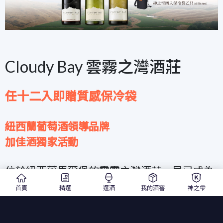
Cloudy Bay 雲霧之灣酒莊
任十二入即贈質感保冷袋
紐西蘭葡萄酒領導品牌
加佳酒獨家活動
位於紐西蘭馬爾堡的雲霧之灣酒莊，早已成為
紐西蘭葡萄酒的代名詞，其極高的名聲甚至被
首頁
精選
選酒
我的酒窖
神之雫
國際精品集團 LVMH 集團相中，納入成為旗下
的葡萄酒品牌！