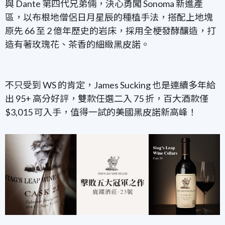
與 Dante 第四代兄弟倆，決心勇闖 Sonoma 新進產
區，以布根地僧侶日月星辰的種植手法，搭配上地塊
原先 66 至 2 億年歷史的岩床，採用全梗發酵釀造，打
造有著玫瑰花、茶香的細緻黑皮諾。
不只受到 WS 的肯定，James Sucking 也是連續多年給
出 95+ 高分好評，雙款任選二入 75 折，百大酒款僅
$3,015 可入手，值得一試的美國黑皮諾新高峰！