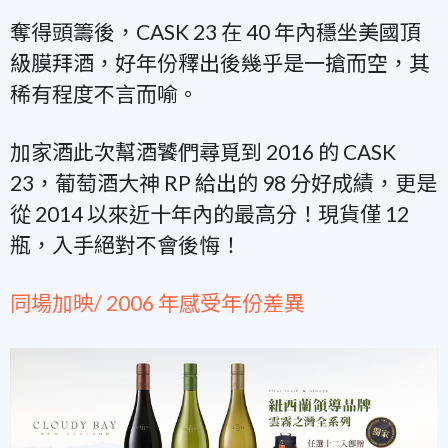
奪得頭籌後，CASK 23 在 40 年內穩坐美國頂
級膜拜酒，好年份釋出後幾乎是一搶而空，其
稀有程度不言而喻。
加家酒此次幫酒饕們尋覓到 2016 的 CASK
23，葡萄酒大神 RP 給出的 98 分好成績，更是
從 2014 以來近十年內的最高分！現貨僅 12
瓶，入手絕對不會後悔！
同場加映/ 2006 年感受年份差異