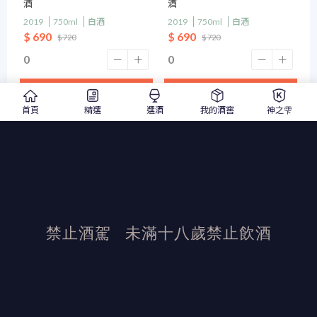
酒
酒
2019
750ml
白酒
2019
750ml
白酒
$ 690
$ 690
$ 720
$ 720
加入詢價單
加入詢價單
首頁
精選
選酒
我的酒窖
神之雫
網站全精選⬇︎⬇︎⬇︎
禁止酒駕
未滿十八歲禁止飲酒
發布日期：2021/7/19
活動結束後加佳酒保有活動最終解釋權