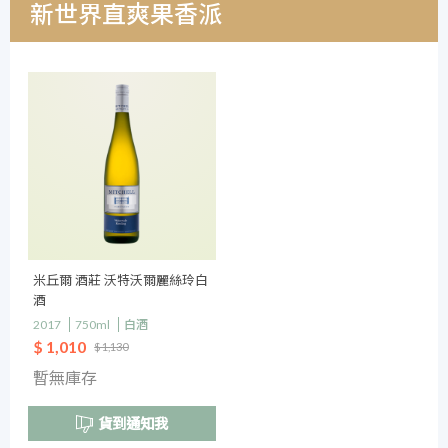
新世界直爽果香派
米丘爾 酒莊 沃特沃爾麗絲玲白
酒
2017
750ml
白酒
$ 1,010
$ 1,130
暫無庫存
貨到通知我