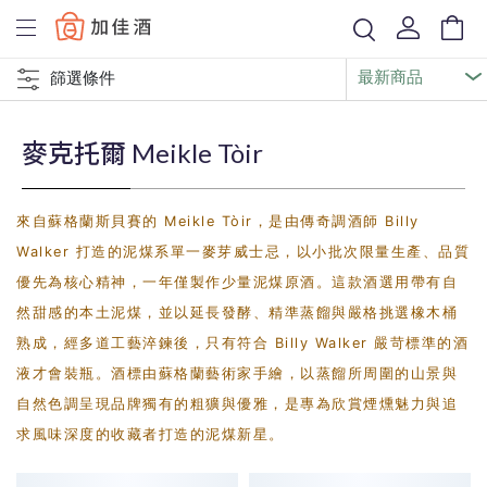
Baccus
篩選條件
麥克托爾 Meikle Tòir
來自蘇格蘭斯貝賽的 Meikle Tòir，是由傳奇調酒師 Billy
Walker 打造的泥煤系單一麥芽威士忌，以小批次限量生產、品質
優先為核心精神，一年僅製作少量泥煤原酒。這款酒選用帶有自
然甜感的本土泥煤，並以延長發酵、精準蒸餾與嚴格挑選橡木桶
熟成，經多道工藝淬鍊後，只有符合 Billy Walker 嚴苛標準的酒
液才會裝瓶。酒標由蘇格蘭藝術家手繪，以蒸餾所周圍的山景與
自然色調呈現品牌獨有的粗獷與優雅，是專為欣賞煙燻魅力與追
求風味深度的收藏者打造的泥煤新星。