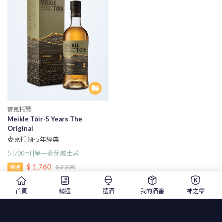
麥克托爾
Meikle Tòir-5 Years The
Original
麥克托爾-5年經典
5 |700ml |單一麥芽威士忌
$ 1,760
$ 2,200
精選
首頁
精選
選酒
我的酒窖
神之雫