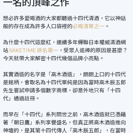
一名的頂峰之作
想必許多愛喝酒的大家都聽過十四代清酒，它以神話
般的存在成為許多人口袋裡的
必喝清單之一
。
為什麼十四代這麼紅，連續多年蟬聯日本權威清酒網
站
SAKETIME 排名第一
，受眾人追捧的原因是甚麼？
今天就帶大家解密十四代幾個品牌小亮點。
其實酒造的名字是「高木酒造」，
朗朗上口的十四代
是銘柄，
會取名為十四代單純是因為當時高木
辰五郎
先生嘗試申請多個數字商標，卻意外地只有「十四
代」通過註冊。
而早在「十四代」系列問世之前，高木酒造就已憑藉
著「朝日鷹」系列享譽盛名，但真正將高木酒造推向
神壇的，是其第十四代傳人「高木辰五郎」，在當時