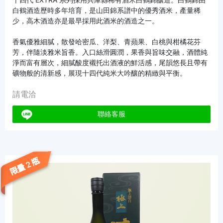
白鶴酒造歷時多年培育，是山田錦系譜中的優秀酒米，產量稀
少，高木酒造亦是最早採用此酒米的酒造之一。
香氣優雅細膩，散發哈密瓜、洋梨、青蘋果、白桃與柑橘花芬
芳，伴隨淡雅米旨香。入口絲滑圓潤，果香與旨味交融，酒體純
淨而富有層次，細膩酸度襯托出酒液的鮮活感，尾韻悠長且帶有
礦物般的清新感，展現十四代純米大吟釀的精緻與平衡。
請電洽
聯絡客服
限量 2 瓶