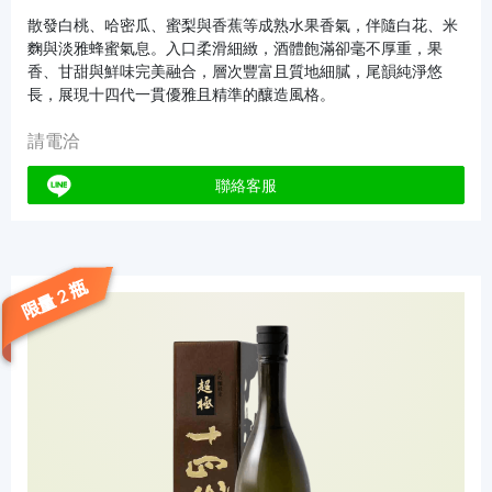
散發白桃、哈密瓜、蜜梨與香蕉等成熟水果香氣，伴隨白花、米
麴與淡雅蜂蜜氣息。入口柔滑細緻，酒體飽滿卻毫不厚重，果
香、甘甜與鮮味完美融合，層次豐富且質地細膩，尾韻純淨悠
長，展現十四代一貫優雅且精準的釀造風格。
請電洽
聯絡客服
限量 2 瓶