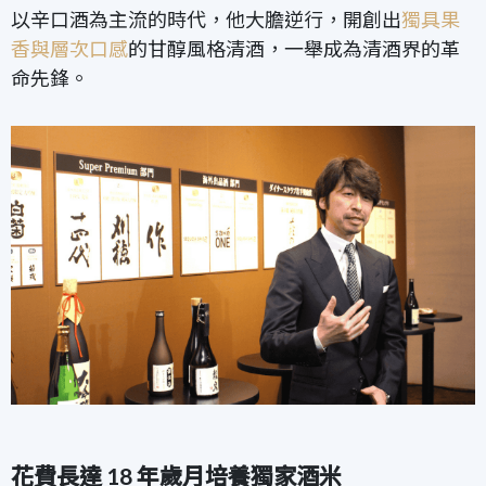
以辛口酒為主流的時代，他大膽逆行，開創出
獨具果
香與層次口感
的甘醇風格清酒，一舉成為清酒界的革
命先鋒。
花費長達 18 年歲月培養獨家酒米