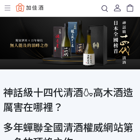
Baccus
神話級十四代清酒🍶高木酒造
厲害在哪裡？
多年蟬聯全國清酒權威網站第