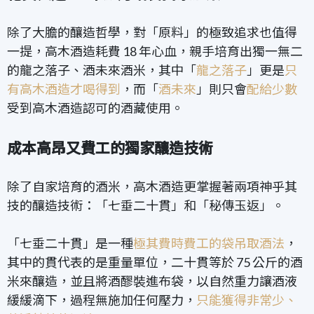
除了大膽的釀造哲學，對「原料」的極致追求也值得
一提，高木酒造耗費 18 年心血，親手培育出獨一無二
的龍之落子、酒未來酒米，其中「
龍之落子
」更是
只
有高木酒造才喝得到
，而「
酒未來
」則只會
配給少數
受到高木酒造認可的酒藏使用。
成本高昂又費工的獨家釀造技術
除了自家培育的酒米，高木酒造更掌握著兩項神乎其
技的釀造技術：「七垂二十貫」和「秘傳玉返」。
「七垂二十貫」是一種
極其費時費工的袋吊取酒法
，
其中的貫代表的是重量單位，二十貫等於 75 公斤的酒
米來釀造，並且將酒醪裝進布袋，以自然重力讓酒液
緩緩滴下，過程無施加任何壓力，
只能獲得非常少、