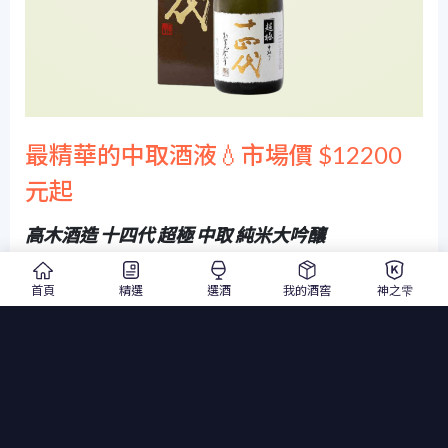
最精華的中取酒液💧市場價 $12200
元起
高木酒造 十四代 超極 中取 純米大吟釀
高木酒造 十四代 超極 中取 純米大吟釀
首頁
精選
選酒
我的酒窖
神之雫
720ml
清酒
100% 兵庫縣特 A 山田錦酒米釀造，採用壓榨過程中最精華的中
取酒液，僅取酒質最穩定、香氣最純淨的部分裝瓶。酒款產量極
少，以細膩層次、透明感與均衡度聞名，是十四代收藏級酒款之
一。
香氣細緻而奔放，展現白桃、洋梨、哈密瓜與蘋果蜜的果香，伴