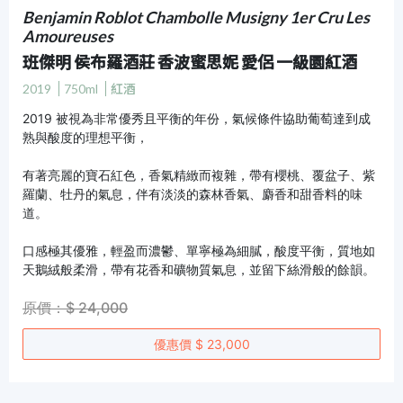
Benjamin Roblot Chambolle Musigny 1er Cru Les
Amoureuses
班傑明 侯布羅酒莊 香波蜜思妮 愛侶 一級園紅酒
2019
750ml
紅酒
2019 被視為非常優秀且平衡的年份，氣候條件協助葡萄達到成
熟與酸度的理想平衡，
有著亮麗的寶石紅色，香氣精緻而複雜，帶有櫻桃、覆盆子、紫
羅蘭、牡丹的氣息，伴有淡淡的森林香氣、麝香和甜香料的味
道。
口感極其優雅，輕盈而濃鬱、單寧極為細膩，酸度平衡，質地如
天鵝絨般柔滑，帶有花香和礦物質氣息，並留下絲滑般的餘韻。
原價：$ 24,000
優惠價 $ 23,000