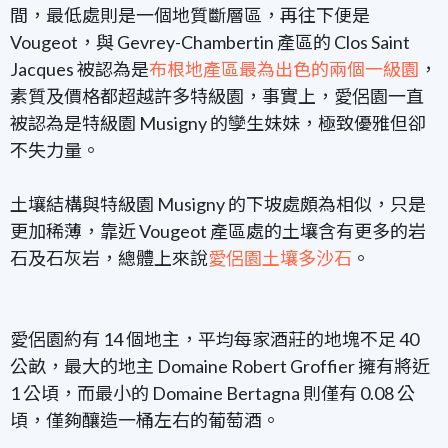
間，最低處則是一個地質斷層區，再往下便是
Vougeot，與 Gevrey-Chambertin 產區的 Clos Saint
Jacques 被認為是
布根地產區最為出色的兩個一級園
，
素質及價格都超越許多特級園，事實上，愛侶園一直
被認為是特級園 Musigny 的孿生妹妹，極致優雅但卻
不失力量。
土壤結構與特級園 Musigny 的下坡處頗為相似，只是
更加稀薄，靠近 Vougeot 產區處的土壤含有更多的岩
石及石灰岩，總體上來說
愛侶園土壤多沙石
。
愛侶園約有 14 個地主，平均每家酒莊的地塊不足 40
公畝，最大的地主 Domaine Robert Groffier 擁有將近
1 公頃，而最小的 Domaine Bertagna 則僅有 0.08 公
頃，僅夠釀造一桶左右的葡萄酒。