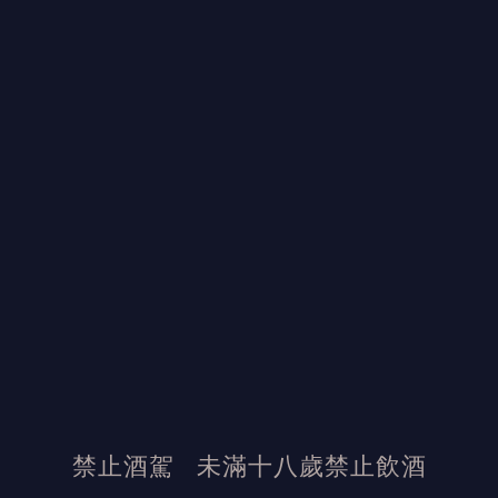
蜜思妮 愛侶 一級園紅酒
級園紅酒
2017
750ml
紅酒
2019
750ml
紅酒
$ 109,500
$ 27,000
$ 119,899
$ 38,500
加入詢價單
加入詢價單
禁止酒駕
未滿十八歲禁止飲酒