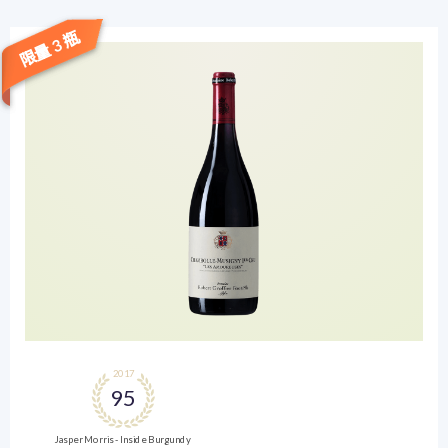
限量 3 瓶
2017
95
Jasper Morris - Inside Burgundy