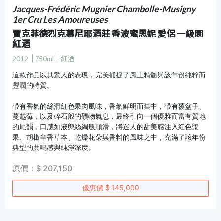
Jacques-Frédéric Mugnier Chambolle-Musigny
1er Cru Les Amoureuses
賈克菲德烈克慕尼耶酒莊 香波蜜思妮 愛侶 一級園
紅酒
2012
750ml
紅酒
這款作品以其驚人的表現，完美捕捉了風土精髓與該年份純粹而
豐潤的特質。
帶有香氣的絲滑紅色果肉風味，香氣鮮明而集中，帶有覆盆子、
蔓越莓，以及碎石般的礦物氣息，最終引向一個優雅而富有質地
的尾韻，口感如液態絲綢般順滑，將迷人的甜美感注入紅色漿
果、胡椒辛香草本、乾燥花朵與香料的風味之中，充滿了該年份
典型的共鳴感與純淨深度。
原價：$ 207,150
優惠價 $ 145,000