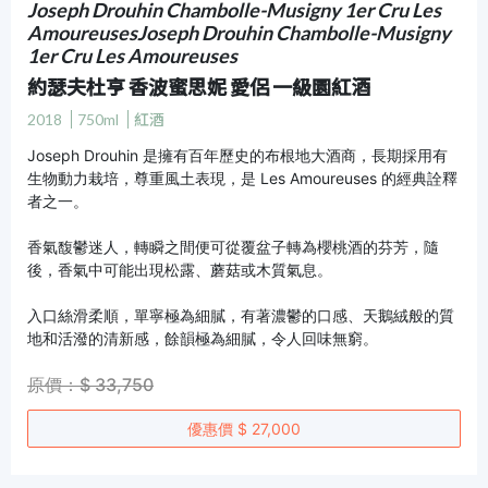
Joseph Drouhin Chambolle-Musigny 1er Cru Les
AmoureusesJoseph Drouhin Chambolle-Musigny
1er Cru Les Amoureuses
約瑟夫杜亨 香波蜜思妮 愛侶 一級園紅酒
2018
750ml
紅酒
Joseph Drouhin 是擁有百年歷史的布根地大酒商，長期採用有
生物動力栽培，尊重風土表現，是 Les Amoureuses 的經典詮釋
者之一。
香氣馥鬱迷人，轉瞬之間便可從覆盆子轉為櫻桃酒的芬芳，隨
後，香氣中可能出現松露、蘑菇或木質氣息。
入口絲滑柔順，單寧極為細膩，有著濃鬱的口感、天鵝絨般的質
地和活潑的清新感，餘韻極為細膩，令人回味無窮。
原價：$ 33,750
優惠價 $ 27,000