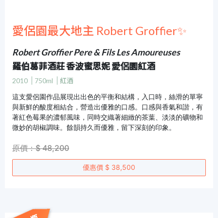
愛侶園最大地主 Robert Groffier✨
Robert Groffier Pere & Fils Les Amoureuses
羅伯葛菲酒莊 香波蜜思妮 愛侶園紅酒
2010
750ml
紅酒
這支愛侶園作品展現出出色的平衡和結構，入口時，絲滑的單寧
與新鮮的酸度相結合，營造出優雅的口感。口感與香氣和諧，有
著紅色莓果的濃郁風味，同時交織著細緻的茶葉、淡淡的礦物和
微妙的胡椒調味。餘韻持久而優雅，留下深刻的印象。
原價：$ 48,200
優惠價 $ 38,500