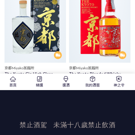
京都Miyako蒸餾所
京都Miyako蒸餾所
The Kyoto Gin High Class
The Kyoto Blended Whisky
京都撫子高級琴酒
京都威士忌 西陣織赤帶
首頁
精選
選酒
我的酒窖
神之雫
700ml |琴酒
700ml |調和威士忌
$ 1,350
$ 1,050
$ 1,500
$ 1,200
精選
精選
禁止酒駕
未滿十八歲禁止飲酒