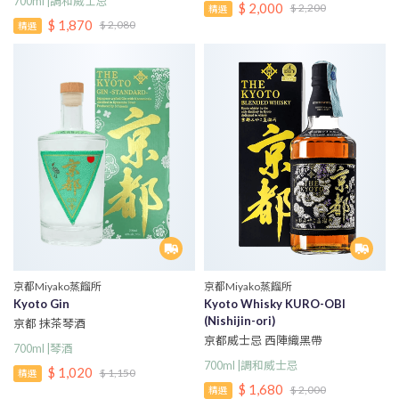
700ml |調和威士忌
$ 2,000
$ 2,200
精選
$ 1,870
$ 2,080
精選
京都Miyako蒸餾所
京都Miyako蒸餾所
Kyoto Gin
Kyoto Whisky KURO-OBI
(Nishijin-ori)
京都 抹茶琴酒
京都威士忌 西陣織黑帶
700ml |琴酒
700ml |調和威士忌
$ 1,020
$ 1,150
精選
$ 1,680
$ 2,000
精選