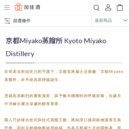
Baccus
篩選條件
京都Miyako蒸餾所 Kyoto Miyako
Distillery
在長老岳與由良川的守護下，京都首座威士忌酒廠「京都Miyako
蒸餾所」於丹波高原靜謐誕生。
憑藉高原劇烈的晝夜溫差，賦予橡木桶獨特的呼吸節奏，在歲月
中淬鍊出層次深邃的醇厚果香。
職人巧妙揉合壺式與柱式蒸餾工藝，將純淨口感與穀物濃香完美
平衡，宛如京都織物般絲滑細膩。作為京都威士忌的開創者，我